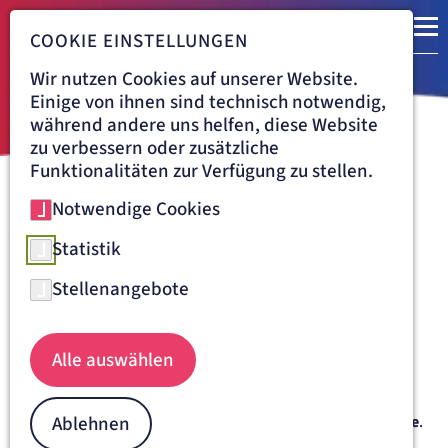
COOKIE EINSTELLUNGEN
Wir nutzen Cookies auf unserer Website.
Einige von ihnen sind technisch notwendig,
während andere uns helfen, diese Website
zu verbessern oder zusätzliche
Funktionalitäten zur Verfügung zu stellen.
Notwendige Cookies
Navigationspfad
LORETTO-KRANKENHAUS FREIBURG
BEHANDLUNG
BELEGABTEILUNGEN
HALS-NASEN-OHREN-HEILKUNDE
Statistik
Hals-Nasen-Ohrenheilkunde
Stellenangebote
am Loretto-Krankenhaus
Freiburg
Alle auswählen
Das medizinische Leistungsangebot umfasst das
gesamte
Spektrum der Hals-Nasen-und Ohrenheilkunde, der Kopf-
Ablehnen
und Halschirurgie und der plastisch-ästhetischen Chirurgie
.
Die Belegabteilung HNO arbeitet interdisziplinär mit allen