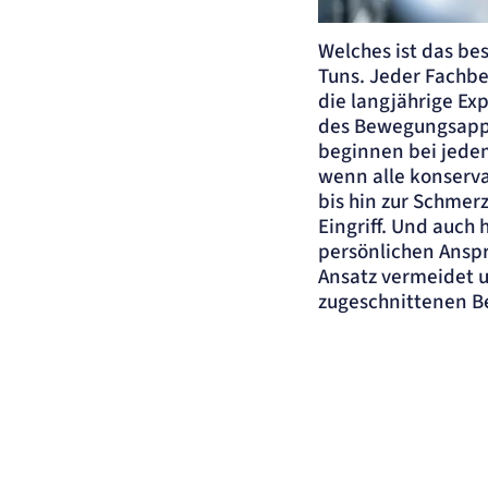
Ein Paar lächelt i
Welches ist das be
Tuns. Jeder Fachber
die langjährige Exp
des Bewegungsappar
beginnen bei jedem
wenn alle konserv
bis hin zur Schmerz
Eingriff. Und auch 
persönlichen Anspr
Ansatz vermeidet u
zugeschnittenen B