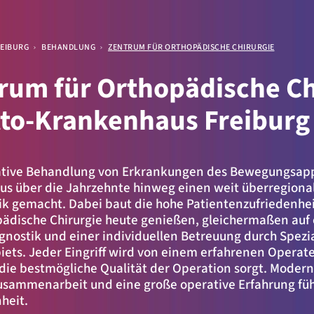
EIBURG
BEHANDLUNG
ZENTRUM FÜR ORTHOPÄDISCHE CHIRURGIE
rum für Orthopädische Ch
to-Krankenhaus Freiburg
ellen
tative Behandlung von Erkrankungen des Bewegungsappa
us über die Jahrzehnte hinweg einen weit überregion
ik gemacht. Dabei baut die hohe Patientenzufriedenheit
.
ädische Chirurgie heute genießen, gleichermaßen auf 
agnostik und einer individuellen Betreuung durch Spezia
iets. Jeder Eingriff wird von einem erfahrenen Operat
die bestmögliche Qualität der Operation sorgt. Moder
Zusammenarbeit und eine große operative Erfahrung fü
nheit.