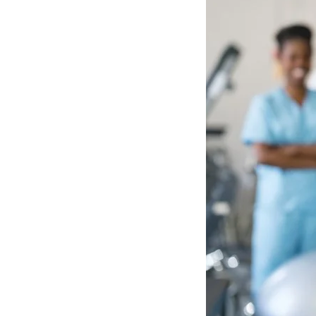
Name:
et_allow_cookies
Anbieter:
etracker GmbH
Zweck:
Es erlaubt eTracker Cookies zu setzen.
Cookie Laufzeit:
480 Tage
etracker Analytics
Name:
isSdEnabled
Anbieter:
etracker GmbH
Zweck:
Erkennung, ob bei dem Besucher die Scrolltiefe gemessen wird.
Cookie Laufzeit:
24 Std.
STELLENANGEBOTE
SmartRecruiters
Name:
OptanonConsent, datadome, __cf_bm u.A.
Anbieter:
SmartRecruiters GmbH
Zweck:
Speichert die ausgewählten Filter-Eigenschaften des Benutzers, um die
entsprechenden Stellenangebote anzeigen zu können.
Cookie Laufzeit:
535 Tage