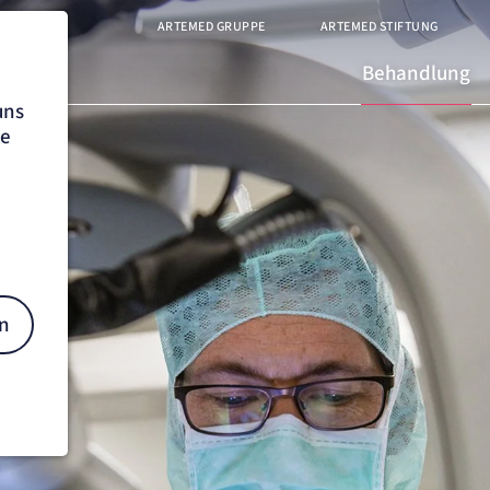
ARTEMED GRUPPE
ARTEMED STIFTUNG
Behandlung
uns
he
n
on