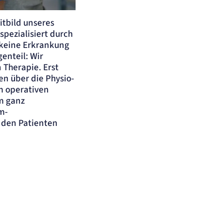
 Hintergrund
itbild unseres
spezialisiert durch
r keine Erkrankung
enteil: Wir
 Therapie. Erst
n über die Physio-
um operativen
em ganz
m-
f den Patienten