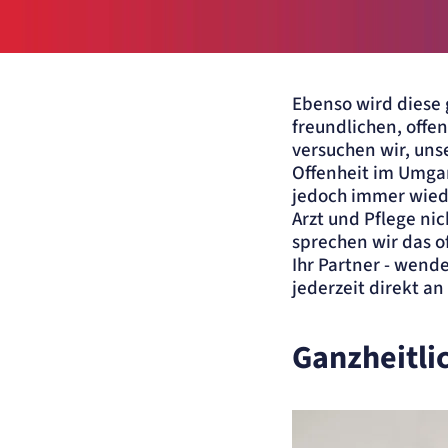
Anbieter:
matelso GmbH
Zweck:
Speichert die User-ID. Hierdurch wird fgestgelegt, welche Rufnummer(n) 
Nutzer angezeigt bekommt.
Cookie Laufzeit:
2 Jahre
Ebenso wird diese 
Matelso Telefontracking
freundlichen, offe
versuchen wir, uns
Name:
mat_ep
Offenheit im Umgan
Anbieter:
matelso GmbH
jedoch immer wiede
Zweck:
Registriert den initialen Einstiegspunkt des Nutzers auf unserer Webseite.
Arzt und Pflege ni
Cookie Laufzeit:
30 Tage
sprechen wir das o
etracker Analytics
Ihr Partner - wend
jederzeit direkt an
Name:
_et_coid
Anbieter:
etracker GmbH
Ganzheitli
Zweck:
Cookie Erkennung
Cookie Laufzeit:
2 Jahre
etracker Analytics