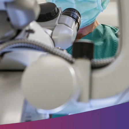
ite
ung.