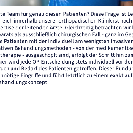
n die Kamera mit einem Team aus Physiotherapeuten im
ste Team für genau diesen Patienten? Diese Frage ist Le
eich innerhalb unserer orthopädischen Klinik ist hoch 
ertise der leitenden Ärzte. Gleichzeitig betrachten wi
ats als ausschließlich chirurgischen Fall - ganz im Geg
 Patienten mit der individuell am wenigsten invasiven
ativen Behandlungsmethoden - von der medikamentöse
therapie - ausgeschöpft sind, erfolgt der Schritt hin z
hier wird jede OP-Entscheidung stets individuell vor d
uch und Bedarf des Patienten getroffen. Dieser Rundu
nnötige Eingriffe und führt letztlich zu einem exakt au
ehandlungskonzept.