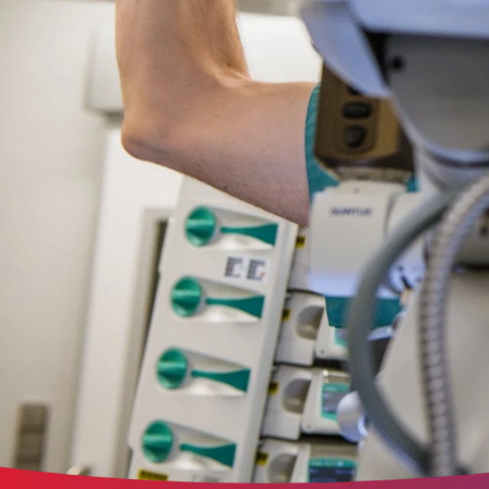
der Website erforderlich.
etracker Sitzungs-Cookie
Name:
et_oi_v2
Anbieter:
etracker GmbH
Zweck:
Opt-In Cookie speichert die Entscheidung des Besuchers, wenn auf der Se
des Kunden das Tracking Opt-In ausgespielt wird. Wird auch für ein
eventuelles Opt-Out verwendet.
Cookie Laufzeit:
"no" - 50 Jahre, "yes" - 480 Tage
Content-Management-System-Cookie
Name:
fe_typo_user
Anbieter:
TYPO3
Zweck:
Dient der Identifizierung eines Anwenders und der besseren Bedienerführ
Cookie Laufzeit:
Session
Sitzungs-Cookie
Name:
PHPSESSID