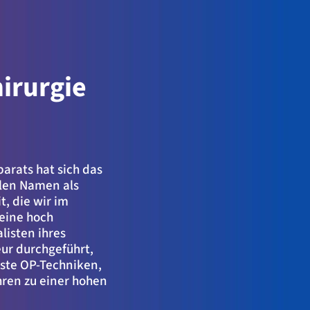
irurgie
rats hat sich das
alen Namen als
, die wir im
eine hoch
listen ihres
eur durchgeführt,
nste OP-Techniken,
hren zu einer hohen