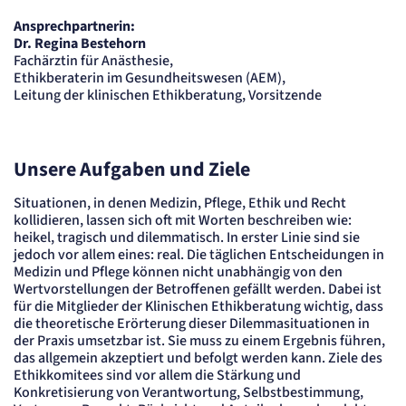
Session
Ansprechpartnerin:
Einverständnis-Cookie
Dr. Regina Bestehorn
Fachärztin für Anästhesie,
Ethikberaterin im Gesundheitswesen (AEM),
Name:
cookie_consent
Leitung der klinischen Ethikberatung, Vorsitzende
Anbieter:
Artemed SE
Zweck:
Speichert den Zustimmungsstatus des Benutzers für Cookies auf der aktuellen
Unsere Aufgaben und Ziele
Domäne.
Cookie Laufzeit:
Situationen, in denen Medizin, Pflege, Ethik und Recht
1 Jahr
kollidieren, lassen sich oft mit Worten beschreiben wie:
heikel, tragisch und dilemmatisch. In erster Linie sind sie
STATISTIK
jedoch vor allem eines: real. Die täglichen Entscheidungen in
Statistik Cookies erfassen Informationen
Medizin und Pflege können nicht unabhängig von den
anonym. Diese Informationen helfen uns
Wertvorstellungen der Betroffenen gefällt werden. Dabei ist
für die Mitglieder der Klinischen Ethikberatung wichtig, dass
zu verstehen, wie unsere Besucher unsere
die theoretische Erörterung dieser Dilemmasituationen in
Website nutzen.
der Praxis umsetzbar ist. Sie muss zu einem Ergebnis führen,
das allgemein akzeptiert und befolgt werden kann. Ziele des
Matelso Telefontracking
Ethikkomitees sind vor allem die Stärkung und
Konkretisierung von Verantwortung, Selbstbestimmung,