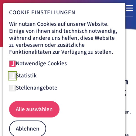
COOKIE EINSTELLUNGEN
Wir nutzen Cookies auf unserer Website.
Einige von ihnen sind technisch notwendig,
während andere uns helfen, diese Website
zu verbessern oder zusätzliche
Funktionalitäten zur Verfügung zu stellen.
Notwendige Cookies
Navigationspfad
LORETTO-KRANKENHAUS FREIBURG
AUFENTHALT
ZUWENDUNG
KLINISCHE ETHIKBERATUNG
Statistik
Die klinische Ethikberatung am
Stellenangebote
Loretto-Krankenhaus Freiburg
Im Loretto-Krankenhaus Freiburg steht der Mensch im
Alle auswählen
Mittelpunkt – auch in schwierigen Entscheidungssituationen.
Die
Klinische Ethikberatung
unterstützt Patientinnen und
Patienten, Angehörige sowie Mitarbeitende bei ethisch
Ablehnen
herausfordernden Fragen im medizinischen Alltag. Unser
Ethikteam bietet kompetente, einfühlsame und vertrauliche