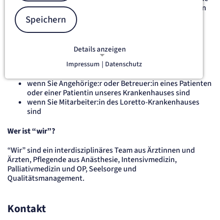
Beratung. Ziel ist es, gemeinsam tragfähige Entscheidungen
im Sinne der Betroffenen zu finden und dabei Werte,
Speichern
Wünsche und medizinische Möglichkeiten in Einklang zu
bringen.
Details anzeigen
Wir sind für Sie da
Impressum
|
Datenschutz
NOTWENDIGE COOKIES
wenn Sie Patient:in des Loretto-Krankenhauses sind
Notwendige Cookies ermöglichen
wenn Sie Angehörige:r oder Betreuer:in eines Patienten
grundlegende Funktionen und sind für
oder einer Patientin unseres Krankenhauses sind
die einwandfreie Funktion der Website
wenn Sie Mitarbeiter:in des Loretto-Krankenhauses
sind
erforderlich.
Wer ist “wir”?
etracker Sitzungs-Cookie
“Wir” sind ein interdisziplinäres Team aus Ärztinnen und
Name:
Ärzten, Pflegende aus Anästhesie, Intensivmedizin,
et_oi_v2
Palliativmedizin und OP, Seelsorge und
Anbieter:
Qualitätsmanagement.
etracker GmbH
Zweck:
Opt-In Cookie speichert die Entscheidung des Besuchers, wenn auf der Seite des
Kunden das Tracking Opt-In ausgespielt wird. Wird auch für ein eventuelles Opt-Out
Kontakt
verwendet.