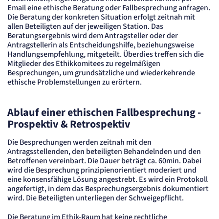
Email eine ethische Beratung oder Fallbesprechung anfragen.
Zweck:
Die Beratung der konkreten Situation erfolgt zeitnah mit
Erkennung, ob bei dem Besucher die Scrolltiefe gemessen wird.
allen Beteiligten auf der jeweiligen Station. Das
Cookie Laufzeit:
24 Std.
Beratungsergebnis wird dem Antragsteller oder der
Antragstellerin als Entscheidungshilfe, beziehungsweise
Handlungsempfehlung, mitgeteilt. Überdies treffen sich die
STELLENANGEBOTE
Mitglieder des Ethikkomitees zu regelmäßigen
SmartRecruiters
Besprechungen, um grundsätzliche und wiederkehrende
ethische Problemstellungen zu erörtern.
Name:
OptanonConsent, datadome, __cf_bm u.A.
Ablauf einer ethischen Fallbesprechung -
Anbieter:
SmartRecruiters GmbH
Prospektiv & Retrospektiv
Zweck:
Speichert die ausgewählten Filter-Eigenschaften des Benutzers, um die entsprechenden
Die Besprechungen werden zeitnah mit den
Stellenangebote anzeigen zu können.
Antragsstellenden, den beteiligten Behandelnden und den
Cookie Laufzeit:
535 Tage
Betroffenen vereinbart. Die Dauer beträgt ca. 60min. Dabei
wird die Besprechung prinzipienorientiert moderiert und
eine konsensfähige Lösung angestrebt. Es wird ein Protokoll
angefertigt, in dem das Besprechungsergebnis dokumentiert
wird. Die Beteiligten unterliegen der Schweigepflicht.
Die Beratung im Ethik-Raum hat keine rechtliche