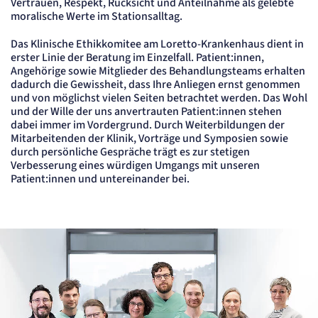
Vertrauen, Respekt, Rücksicht und Anteilnahme als gelebte
Name:
mat_tel
moralische Werte im Stationsalltag.
Anbieter:
matelso GmbH
Das Klinische Ethikkomitee am Loretto-Krankenhaus dient in
Zweck:
erster Linie der Beratung im Einzelfall. Patient:innen,
Speichert die User-ID. Hierdurch wird fgestgelegt, welche Rufnummer(n) der Nutzer
Angehörige sowie Mitglieder des Behandlungsteams erhalten
angezeigt bekommt.
dadurch die Gewissheit, dass Ihre Anliegen ernst genommen
Cookie Laufzeit:
und von möglichst vielen Seiten betrachtet werden. Das Wohl
2 Jahre
und der Wille der uns anvertrauten Patient:innen stehen
dabei immer im Vordergrund. Durch Weiterbildungen der
Matelso Telefontracking
Mitarbeitenden der Klinik, Vorträge und Symposien sowie
durch persönliche Gespräche trägt es zur stetigen
Name:
Verbesserung eines würdigen Umgangs mit unseren
mat_ep
Patient:innen und untereinander bei.
Anbieter:
matelso GmbH
Zweck:
Registriert den initialen Einstiegspunkt des Nutzers auf unserer Webseite.
Cookie Laufzeit:
30 Tage
etracker Analytics
Name:
_et_coid