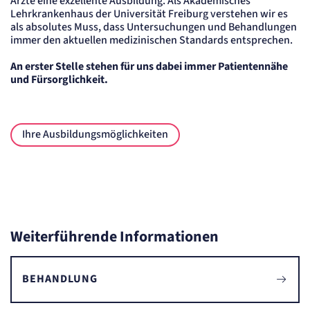
Ärzte eine exzellente Ausbildung. Als Akademisches
Lehrkrankenhaus der Universität Freiburg verstehen wir es
Anbieter:
etracker GmbH
als absolutes Muss, dass Untersuchungen und Behandlungen
immer den aktuellen medizinischen Standards entsprechen.
Zweck:
Cookie Erkennung
Cookie Laufzeit:
An erster Stelle stehen für uns dabei immer Patientennähe
2 Jahre
und Fürsorglichkeit.
etracker Analytics
Name:
Ihre Ausbildungsmöglichkeiten
et_allow_cookies
Anbieter:
etracker GmbH
Zweck:
Es erlaubt eTracker Cookies zu setzen.
Cookie Laufzeit:
480 Tage
Weiterführende Informationen
etracker Analytics
Name:
BEHANDLUNG
isSdEnabled
Anbieter:
etracker GmbH