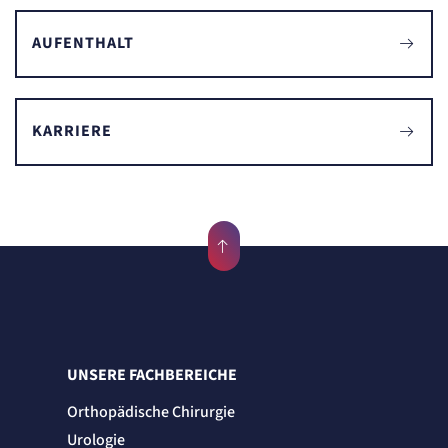
Zweck:
Erkennung, ob bei dem Besucher die Scrolltiefe gemessen wird.
AUFENTHALT
Cookie Laufzeit:
24 Std.
STELLENANGEBOTE
KARRIERE
SmartRecruiters
Name:
OptanonConsent, datadome, __cf_bm u.A.
Anbieter:
SmartRecruiters GmbH
Zweck:
Speichert die ausgewählten Filter-Eigenschaften des Benutzers, um die entsprechenden
Stellenangebote anzeigen zu können.
Cookie Laufzeit:
535 Tage
UNSERE FACHBEREICHE
Orthopädische Chirurgie
Urologie