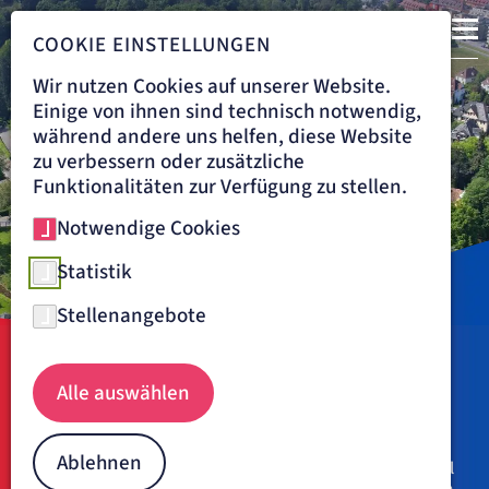
COOKIE EINSTELLUNGEN
Wir nutzen Cookies auf unserer Website.
Einige von ihnen sind technisch notwendig,
während andere uns helfen, diese Website
zu verbessern oder zusätzliche
Funktionalitäten zur Verfügung zu stellen.
Notwendige Cookies
Statistik
Stellenangebote
Loretto-Krankenhaus Freiburg aus der Vogelperspektive
Navigationspfad
LORETTO-KRANKENHAUS FREIBURG
ÜBER UNS
Alle auswählen
Über uns
Ablehnen
Seit 100 Jahren ist das Loretto-Krankenhaus wichtiger Teil