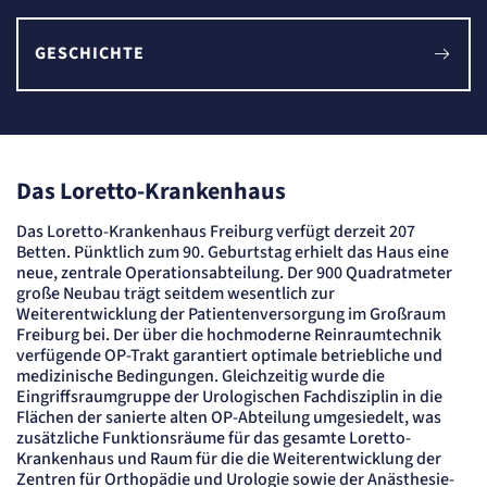
Session
Einverständnis-Cookie
GESCHICHTE
Name:
cookie_consent
Anbieter:
Artemed SE
Zweck:
Das Loretto-Krankenhaus
Speichert den Zustimmungsstatus des Benutzers für Cookies auf der aktuellen
Domäne.
Das Loretto-Krankenhaus Freiburg verfügt derzeit 207
Cookie Laufzeit:
1 Jahr
Betten. Pünktlich zum 90. Geburtstag erhielt das Haus eine
neue, zentrale Operationsabteilung. Der 900 Quadratmeter
große Neubau trägt seitdem wesentlich zur
STATISTIK
Weiterentwicklung der Patientenversorgung im Großraum
Statistik Cookies erfassen Informationen
Freiburg bei. Der über die hochmoderne Reinraumtechnik
anonym. Diese Informationen helfen uns
verfügende OP-Trakt garantiert optimale betriebliche und
zu verstehen, wie unsere Besucher unsere
medizinische Bedingungen. Gleichzeitig wurde die
Website nutzen.
Eingriffsraumgruppe der Urologischen Fachdisziplin in die
Flächen der sanierte alten OP-Abteilung umgesiedelt, was
zusätzliche Funktionsräume für das gesamte Loretto-
Matelso Telefontracking
Krankenhaus und Raum für die die Weiterentwicklung der
Zentren für Orthopädie und Urologie sowie der Anästhesie-