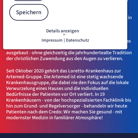
einer hochqualitativen Patientenversorgung im Großraum
Freiburg. In fantastischer Lage auf dem Loretto-
Speichern
Berg genießt die Klinik über die Grund- und Regel- und
Notfallversorgung hinaus weit überregionales Renommee in
den hochspezialisierten Zentren für Orthopädische
Chirurgie und Urologie - eingebettet in ein breites
Details anzeigen
Fachspektrum mit leistungsstarker Innerer, Geriatrischer,
Impressum
|
Datenschutz
Anästhesie- und Intensivmedizin. Mit viel Weitblick wird das
NOTWENDIGE COOKIES
inhaltliche Spektrum des Hauses kontinuierlich weiter
Notwendige Cookies ermöglichen
ausgebaut - ohne gleichzeitig die jahrhundertealte Tradition
grundlegende Funktionen und sind für
der christlichen Zuwendung aus den Augen zu verlieren.
die einwandfreie Funktion der Website
erforderlich.
Seit Oktober 2020 gehört das Loretto-Krankenhaus zur
Artemed-Gruppe. Die Artemed ist eine stetig wachsende
Krankenhausgruppe, die dabei nie den Fokus auf die lokale
etracker Sitzungs-Cookie
Verwurzelung eines Hauses und die individuellen
Bedürfnisse der Patienten vor Ort verliert. In 19
Name:
Krankenhäusern - von der hochspezialisierten Fachklinik bis
et_oi_v2
hin zum Grund- und Regelversorger - behandeln wir heute
Anbieter:
Patienten nach dem Credo: Wir machen Sie gesund - mit
etracker GmbH
modernster Medizin in familiärer Atmosphäre!
Zweck:
Opt-In Cookie speichert die Entscheidung des Besuchers, wenn auf der Seite des
Kunden das Tracking Opt-In ausgespielt wird. Wird auch für ein eventuelles Opt-Out
verwendet.