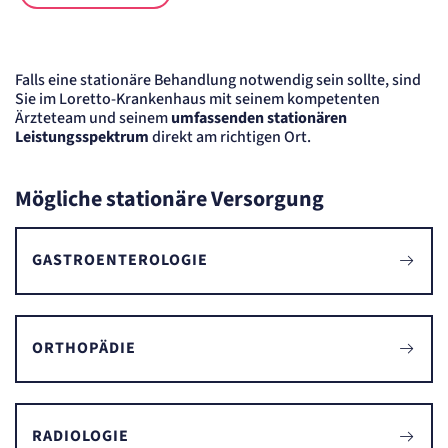
Anbieter:
etracker GmbH
Zweck:
Cookie Erkennung
Falls eine stationäre Behandlung notwendig sein sollte, sind
Cookie Laufzeit:
Sie im Loretto-Krankenhaus mit seinem kompetenten
2 Jahre
Ärzteteam und seinem
umfassenden stationären
Leistungsspektrum
direkt am richtigen Ort.
etracker Analytics
Name:
Mögliche stationäre Versorgung
et_allow_cookies
Anbieter:
etracker GmbH
GASTROENTEROLOGIE
Zweck:
Es erlaubt eTracker Cookies zu setzen.
Cookie Laufzeit:
480 Tage
ORTHOPÄDIE
etracker Analytics
Name:
isSdEnabled
Anbieter:
RADIOLOGIE
etracker GmbH