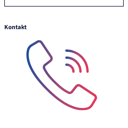
Zweck:
Erkennung, ob bei dem Besucher die Scrolltiefe gemessen wird.
Cookie Laufzeit:
24 Std.
Kontakt
STELLENANGEBOTE
SmartRecruiters
Name:
OptanonConsent, datadome, __cf_bm u.A.
Anbieter:
SmartRecruiters GmbH
Zweck:
Speichert die ausgewählten Filter-Eigenschaften des Benutzers, um die entsprechenden
Stellenangebote anzeigen zu können.
Cookie Laufzeit:
535 Tage
Telefon-Icon zur Kontaktaufnahme