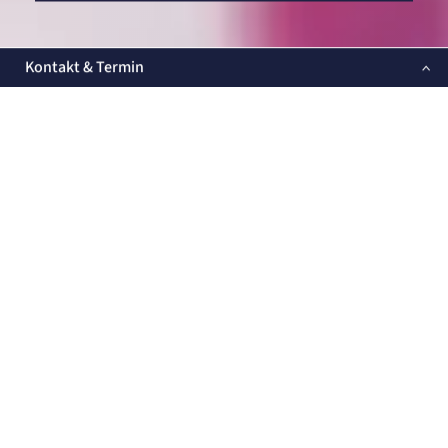
Kontakt & Termin
FACHBEREICH
Medizinisches Versorgungszentrum am Loretto-
Krankenhaus Freiburg
MVZ am Loretto-Krankenhaus
Mercystraße 6-14
79100 Freiburg im Breisgau
Tel. Gastroenterologie: 0761 7084-1120
Tel. Radiologie: 0761 7084-1166
Tel. Orthopädie: 0761 7084-1140
MVZGastro@artemed.de
MVZ-Orthopaedie@rkk-klinikum.de
MVZ-Radiologie@artemed.de