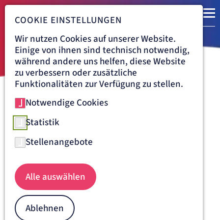
COOKIE EINSTELLUNGEN
Wir nutzen Cookies auf unserer Website.
Einige von ihnen sind technisch notwendig,
während andere uns helfen, diese Website
zu verbessern oder zusätzliche
Funktionalitäten zur Verfügung zu stellen.
Notwendige Cookies
Navigationspfad
LORETTO-KRANKENHAUS FREIBURG
BEHANDLUNG
MEDIZINISCHES VERSORGUNGSZENTRUM AM LORETTO-KRANKENHAUS
Statistik
FREIBURG
Das MVZ am Loretto-
Stellenangebote
Krankenhaus Freiburg
Alle auswählen
Das MVZ am Loretto-Krankenhaus ist ein medizinisches
Versorgungszentrum für den Großraum Freiburg und
beschäftigt sich mit den Fachbereichen
Gastroenterologie
,
Ablehnen
Radiologie
und
Orthopädie
.