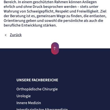
Bereich. In einem geschützten Rahmen können Anliegen
Cookie Laufzeit:
"no" - 50 Jahre, "yes" - 480 Tage
ehrlich und ohne Druck besprochen werden – stets unter
Wahrung von Schweigepflicht, Respekt und Freiwilligkeit. Ziel
Content-Management-System-
der Beratung ist es, gemeinsam Wege zu finden, die entlasten,
Cookie
Orientierung geben und sowohl die persönliche als auch die
berufliche Entwicklung stärken.
Name:
fe_typo_user
Zurück
Anbieter:
TYPO3
Zweck:
Dient der Identifizierung eines Anwenders und der besseren Bedienerführung.
Cookie Laufzeit:
Session
Sitzungs-Cookie
UNSERE FACHBEREICHE
Name:
PHPSESSID
Orthopädische Chirurgie
Anbieter:
Artemed SE
Urologie
Zweck:
Innere Medizin
Behält die Zustände des Benutzers bei allen Seitenanfragen bei.
Cookie Laufzeit:
Interdisziplinäre Altersmedizin