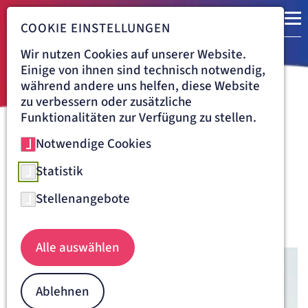
COOKIE EINSTELLUNGEN
Wir nutzen Cookies auf unserer Website.
Einige von ihnen sind technisch notwendig,
während andere uns helfen, diese Website
zu verbessern oder zusätzliche
Funktionalitäten zur Verfügung zu stellen.
Notwendige Cookies
Navigationspfad
LORETTO-KRANKENHAUS FREIBURG
ÜBER UNS
AKTUELLES
29.01.2026
Statistik
Schulzosialarbeiterin an den
Stellenangebote
Artemed Pflegeschulen
Loretto-Krankenhaus Freiburg, 29.01.2026
Alle auswählen
Ablehnen