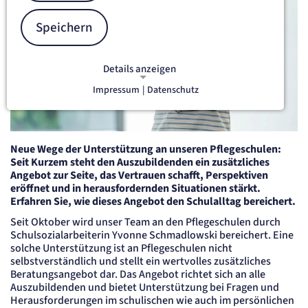
Speichern
Details anzeigen
Impressum
|
Datenschutz
NOTWENDIGE COOKIES
Notwendige Cookies ermöglichen
grundlegende Funktionen und sind für
die einwandfreie Funktion der Website
Neue Wege der Unterstützung an unseren Pflegeschulen:
erforderlich.
Seit Kurzem steht den Auszubildenden ein zusätzliches
Angebot zur Seite, das Vertrauen schafft, Perspektiven
etracker Sitzungs-Cookie
eröffnet und in herausfordernden Situationen stärkt.
Erfahren Sie, wie dieses Angebot den Schulalltag bereichert.
Name:
Seit Oktober wird unser Team an den Pflegeschulen durch
et_oi_v2
Schulsozialarbeiterin Yvonne Schmadlowski bereichert. Eine
Anbieter:
solche Unterstützung ist an Pflegeschulen nicht
etracker GmbH
selbstverständlich und stellt ein wertvolles zusätzliches
Zweck:
Beratungsangebot dar. Das Angebot richtet sich an alle
Opt-In Cookie speichert die Entscheidung des Besuchers, wenn auf der Seite des
Auszubildenden und bietet Unterstützung bei Fragen und
Kunden das Tracking Opt-In ausgespielt wird. Wird auch für ein eventuelles Opt-Out
verwendet.
Herausforderungen im schulischen wie auch im persönlichen