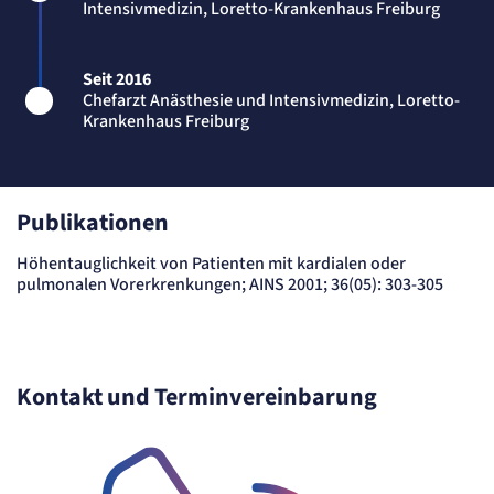
Name:
Intensivmedizin, Loretto-Krankenhaus Freiburg
mat_tel
Anbieter:
matelso GmbH
Seit 2016
Zweck:
Chefarzt Anästhesie und Intensivmedizin, Loretto-
Speichert die User-ID. Hierdurch wird fgestgelegt, welche Rufnummer(n) der Nutzer
angezeigt bekommt.
Krankenhaus Freiburg
Cookie Laufzeit:
2 Jahre
Matelso Telefontracking
Publikationen
Name:
mat_ep
Höhentauglichkeit von Patienten mit kardialen oder
pulmonalen Vorerkrenkungen; AINS 2001; 36(05): 303-305
Anbieter:
matelso GmbH
Zweck:
Registriert den initialen Einstiegspunkt des Nutzers auf unserer Webseite.
Cookie Laufzeit:
30 Tage
Kontakt und Terminvereinbarung
etracker Analytics
Name:
_et_coid