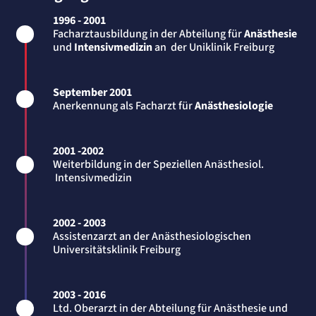
Session
1996 - 2001
Einverständnis-Cookie
Facharztausbildung in der Abteilung für
Anästhesie
und
Intensivmedizin
an der Uniklinik Freiburg
Name:
cookie_consent
Anbieter:
September 2001
Artemed SE
Anerkennung als Facharzt für
Anästhesiologie
Zweck:
Speichert den Zustimmungsstatus des Benutzers für Cookies auf der aktuellen
Domäne.
2001 -2002
Cookie Laufzeit:
1 Jahr
Weiterbildung in der Speziellen Anästhesiol.
Intensivmedizin
STATISTIK
Statistik Cookies erfassen Informationen
2002 - 2003
anonym. Diese Informationen helfen uns
Assistenzarzt an der Anästhesiologischen
zu verstehen, wie unsere Besucher unsere
Universitätsklinik Freiburg
Website nutzen.
Matelso Telefontracking
2003 - 2016
Ltd. Oberarzt in der Abteilung für Anästhesie und