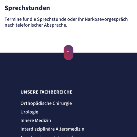
Sprechstunden
Zweck:
Erkennung, ob bei dem Besucher die Scrolltiefe gemessen wird.
Cookie Laufzeit:
Termine für die Sprechstunde oder Ihr Narkosevorgespräch
24 Std.
nach telefonischer Absprache.
STELLENANGEBOTE
SmartRecruiters
Name:
OptanonConsent, datadome, __cf_bm u.A.
Anbieter:
SmartRecruiters GmbH
Zweck:
Speichert die ausgewählten Filter-Eigenschaften des Benutzers, um die entsprechenden
Stellenangebote anzeigen zu können.
UNSERE FACHBEREICHE
Cookie Laufzeit:
535 Tage
Orthopädische Chirurgie
Urologie
Innere Medizin
Interdisziplinäre Altersmedizin