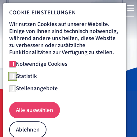
COOKIE EINSTELLUNGEN
Wir nutzen Cookies auf unserer Website.
Einige von ihnen sind technisch notwendig,
während andere uns helfen, diese Website
zu verbessern oder zusätzliche
Funktionalitäten zur Verfügung zu stellen.
Notwendige Cookies
Statistik
Stellenangebote
Portrait Dr. med. Rainer Blaas Chefarzt Anästhesie, Intensiv- und
Navigationspfad
LORETTO-KRANKENHAUS FREIBURG
ÜBER UNS
ÄRZTE
Alle auswählen
Dr. med. Rainer Blaas
Ablehnen
"Patienten- und lösungsorientiert."