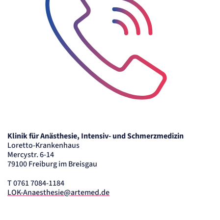
Anbieter:
etracker GmbH
Zweck:
Cookie Erkennung
Cookie Laufzeit:
2 Jahre
etracker Analytics
Name:
et_allow_cookies
Anbieter:
Telefon-Icon zur Kontaktaufnahme
etracker GmbH
Zweck:
Klinik für Anästhesie, Intensiv- und Schmerzmedizin
Es erlaubt eTracker Cookies zu setzen.
Loretto-Krankenhaus
Cookie Laufzeit:
480 Tage
Mercystr. 6-14
79100 Freiburg im Breisgau
etracker Analytics
T 0761 7084-1184
LOK-Anaesthesie@artemed.de
Name:
isSdEnabled
Anbieter:
etracker GmbH